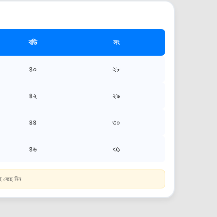
বডি
লং
৪০
২৮
৪২
২৯
৪৪
৩০
৪৬
৩১
 বেছে নিন