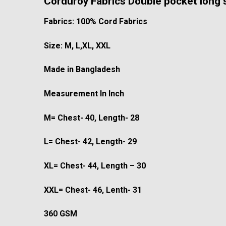
Corduroy Fabrics Double
pocket long 
Fabrics: 100% Cord Fabrics
Size: M, L,XL, XXL
Made in Bangladesh
Measurement In Inch
M= Chest- 40, Length- 28
L= Chest- 42, Length- 29
XL= Chest- 44, Length – 30
XXL= Chest- 46, Lenth- 31
360 GSM