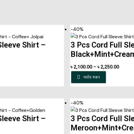
-40%
Sleeve Shirt –
3 Pcs Cord Full Sl
Black+Mint+Crea
৳
2,100.00
–
৳
2,250.00
অর্ডার করুন
-40%
Sleeve Shirt –
3 Pcs Cord Full Sl
Meroon+Mint+Cr