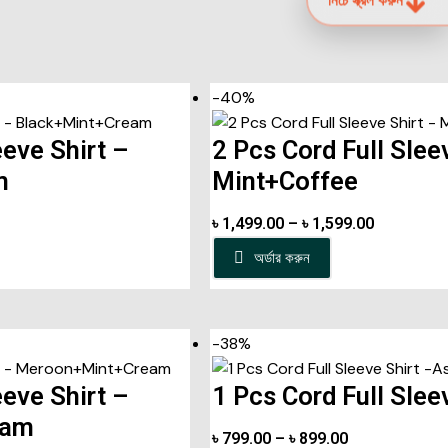
-40%
eeve Shirt –
2 Pcs Cord Full Slee
m
Mint+Coffee
৳
1,499.00
–
৳
1,599.00
অর্ডার করুন
-38%
eeve Shirt –
1 Pcs Cord Full Slee
eam
৳
799.00
–
৳
899.00