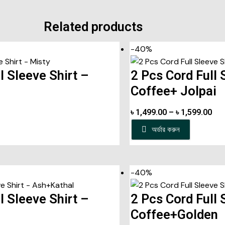
Related products
-40%
l Sleeve Shirt –
2 Pcs Cord Full 
Coffee+ Jolpai
৳
1,499.00
–
৳
1,599.00
অর্ডার করুন
-40%
l Sleeve Shirt –
2 Pcs Cord Full 
Coffee+Golden