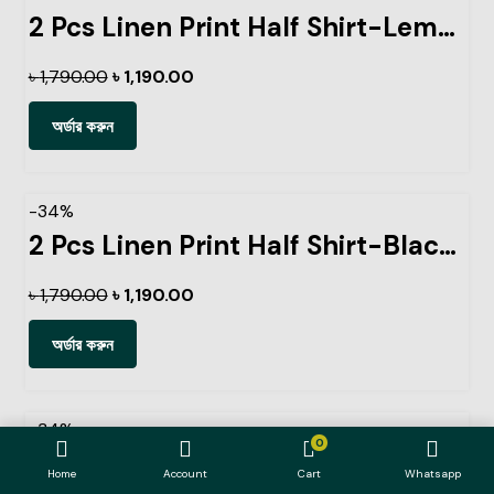
2 Pcs Linen Print Half Shirt-Lemon+Kathal
৳
1,790.00
৳
1,190.00
অর্ডার করুন
-34%
2 Pcs Linen Print Half Shirt-Black+Petrol
৳
1,790.00
৳
1,190.00
অর্ডার করুন
-34%
0
2 Pcs Linen Print Half Shirt-Lemon+Ash
Home
Account
Cart
Whatsapp