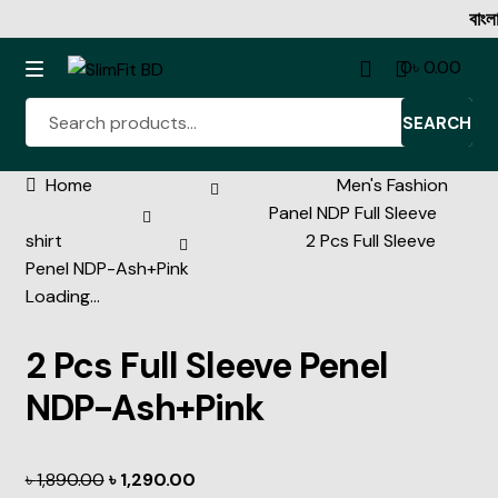
বাংলাদেশের বিশ্
0
৳
0.00
SEARCH
Home
Men's Fashion
Denim Shirt
Panel NDP Full Sleeve
shirt
2 Pcs Full Sleeve
Full Sleeve Shirt Collection
Penel NDP-Ash+Pink
Loading...
Half Sleeve Shirt Collection
2 Pcs Full Sleeve Penel
Rib Tshirt
NDP-Ash+Pink
Oxford Cotton Half Katua
৳
1,890.00
৳
1,290.00