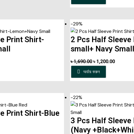
-29%
e Print Shirt-
2 Pcs Half Sleeve 
all
small+ Navy Smal
৳
1,690.00
৳
1,200.00
অর্ডার করুন
-22%
e Print Shirt-Blue
3 Pcs Half Sleeve 
(Navy +Black+Whit