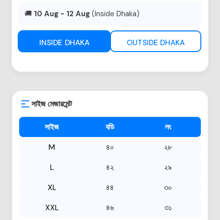
🚚
10 Aug - 12 Aug
(Inside Dhaka)
INSIDE DHAKA
OUTSIDE DHAKA
সাইজ মেজারমেন্ট
সাইজ
বডি
লং
M
৪০
২৮
L
৪২
২৯
XL
৪৪
৩০
XXL
৪৬
৩১