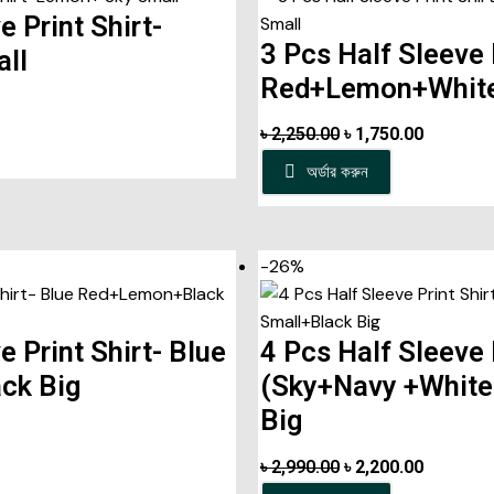
e Print Shirt-
3 Pcs Half Sleeve 
ll
Red+Lemon+White
৳
2,250.00
৳
1,750.00
অর্ডার করুন
-26%
e Print Shirt- Blue
4 Pcs Half Sleeve 
ck Big
(Sky+Navy +White
Big
৳
2,990.00
৳
2,200.00