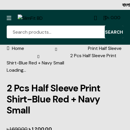
বাংলাদেশের বিশ্
0
৳
0.00
SEARCH
Home
Print Half Sleeve
Denim Shirt
2 Pcs Half Sleeve Print
Shirt-Blue Red + Navy Small
Full Sleeve Shirt Collection
Loading...
Half Sleeve Shirt Collection
2 Pcs Half Sleeve Print
Rib Tshirt
Shirt-Blue Red + Navy
Small
Oxford Cotton Half Katua
৳
1,690.00
৳
1,200.00