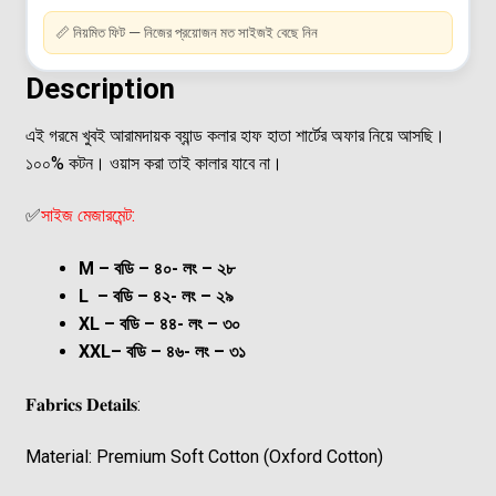
📏 নিয়মিত ফিট — নিজের প্রয়োজন মত সাইজই বেছে নিন
Description
এই গরমে খুবই আরামদায়ক ব্যান্ড কলার হাফ হাতা শার্টের অফার নিয়ে আসছি।
১০০% কটন।
ওয়াস করা তাই কালার যাবে না।
✅
সাইজ মেজারমেন্ট:
M – বডি – ৪০- লং – ২৮
L – বডি – ৪২- লং – ২৯
XL – বডি – ৪৪- লং – ৩০
XXL– বডি – ৪৬- লং – ৩১
𝐅𝐚𝐛𝐫𝐢𝐜𝐬 𝐃𝐞𝐭𝐚𝐢𝐥𝐬:
Material: Premium Soft Cotton (Oxford Cotton)