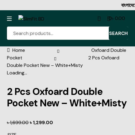
বাংলাদেশের বিশ্বস্
0
৳
0.00
SEARCH
Home
Oxfoard Double
Denim Shirt
Pocket
2 Pcs Oxfoard
Double Pocket New – White+Misty
Full Sleeve Shirt Collection
Loading...
Half Sleeve Shirt Collection
2 Pcs Oxfoard Double
Rib Tshirt
Pocket New – White+Misty
Oxford Cotton Half Katua
৳
1,699.00
৳
1,299.00
SIZE