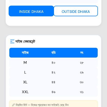
INSIDE DHAKA
OUTSIDE DHAKA
সাইজ মেজারমেন্ট
সাইজ
বডি
লং
M
৪০
২৮
L
৪২
২৯
XL
৪৪
৩০
XXL
৪৬
৩১
📏 নিয়মিত ফিট — নিজের প্রয়োজন মত সাইজই বেছে নিন