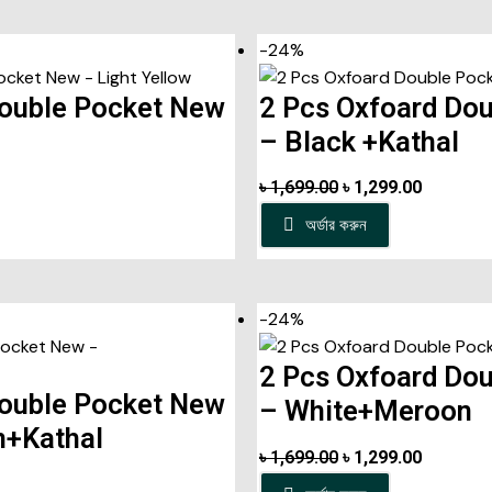
-24%
Double Pocket New
2 Pcs Oxfoard Do
– Black +Kathal
৳
1,699.00
৳
1,299.00
অর্ডার করুন
-24%
2 Pcs Oxfoard Do
Double Pocket New
– White+Meroon
+Kathal
৳
1,699.00
৳
1,299.00