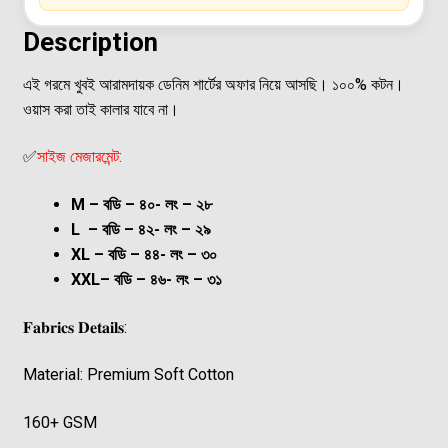
Description
এই গরমে খুবই আরামদায়ক ডেনিম শার্টের অফার নিয়ে আসছি। ১০০% কটন।
ওয়াস করা তাই কালার যাবে না।
✅
সাইজ মেজারমেন্ট:
M – বডি – ৪০- লং – ২৮
L – বডি – ৪২- লং – ২৯
XL – বডি – ৪৪- লং – ৩০
XXL– বডি – ৪৬- লং – ৩১
𝐅𝐚𝐛𝐫𝐢𝐜𝐬 𝐃𝐞𝐭𝐚𝐢𝐥𝐬:
Material: Premium Soft Cotton
160+ GSM