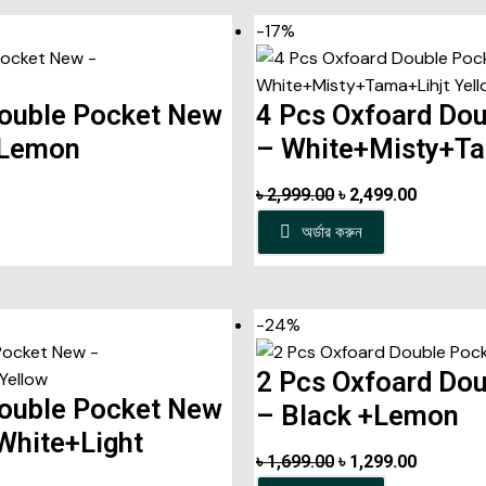
-17%
Double Pocket New
4 Pcs Oxfoard Do
+Lemon
– White+Misty+Ta
৳
2,999.00
৳
2,499.00
অর্ডার করুন
-24%
2 Pcs Oxfoard Do
Double Pocket New
– Black +Lemon
White+Light
৳
1,699.00
৳
1,299.00