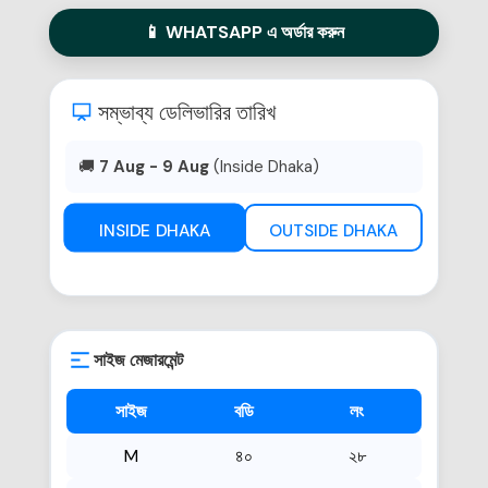
📱 WHATSAPP এ অর্ডার করুন
সম্ভাব্য ডেলিভারির তারিখ
🚚
7 Aug - 9 Aug
(Inside Dhaka)
INSIDE DHAKA
OUTSIDE DHAKA
সাইজ মেজারমেন্ট
সাইজ
বডি
লং
M
৪০
২৮