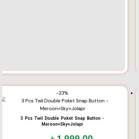
-23%
3 Pcs Twil Double Poket Snap Button -
Meroon+Sky+Jolapi
৳
1,999.00