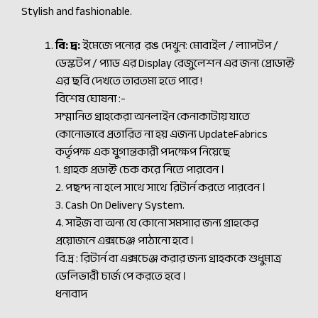
Stylish and fashionable.
বি: দ্র:
ইমেজে পন্যের রঙ দেখুন: মোবাইল / ল্যাপটপ /
ডেস্কটপ / প্যাড এর Display রেজুলেশন এর জন্য প্রোডাক্ট
এর ছবি দেখতে তারতম্য হতে পারে !
বিশেষ ঘোষনা :-
সম্মানিত গ্রাহকেরা অনলাইন কেনাকাটায় যাতে
কোনোভাবে প্রতারিত না হয় এজন্য UpdateFabrics
কর্তৃপক্ষ এক যুগান্তকারী পদক্ষেপ নিয়েছে
1. গ্রাহক প্রডাক্ট চেক করে নিতে পারবেন ।
2. পছন্দ না হলে সাথে সাথে রিটার্ন করতে পারবেন ।
3. Cash On Delivery System.
4. সাইজ বা অন্য যে কোনো সমস্যার জন্য গ্রাহকের
প্রয়োজনে এক্সচেঞ্জ পাঠানো হবে ।
বি.দ্র : রিটার্ন বা এক্সচেঞ্জ করার জন্য গ্রাহককে শুধুমাত্র
ডেলিভারী চার্জ পে করতে হবে ।
ধন্যবাদ