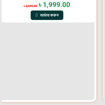
৳
1,999.00
৳
2,599.00
অর্ডার করুন