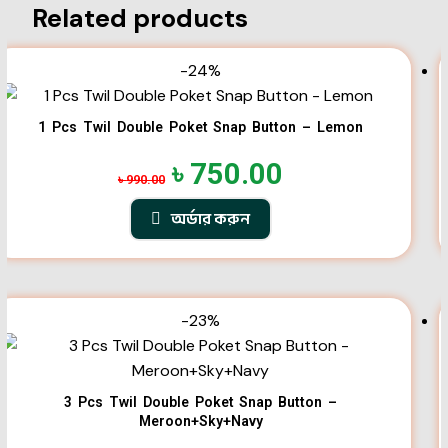
Related products
-24%
1 Pcs Twil Double Poket Snap Button – Lemon
৳
750.00
৳
990.00
অর্ডার করুন
-23%
3 Pcs Twil Double Poket Snap Button –
Meroon+Sky+Navy