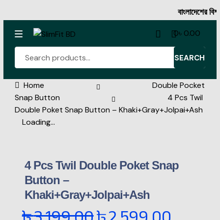
বাংলাদেশের বিশ্বস্ত অনলাই
0
৳
0.00
SEARCH
Home
Double Pocket
Denim Shirt
Snap Button
4 Pcs Twil
Double Poket Snap Button – Khaki+Gray+Jolpai+Ash
Full Sleeve Shirt Collection
Loading...
Half Sleeve Shirt Collection
4 Pcs Twil Double Poket Snap
Rib Tshirt
Button –
Oxford Cotton Half Katua
Khaki+Gray+Jolpai+Ash
৳
3,199.00
৳
2,599.00