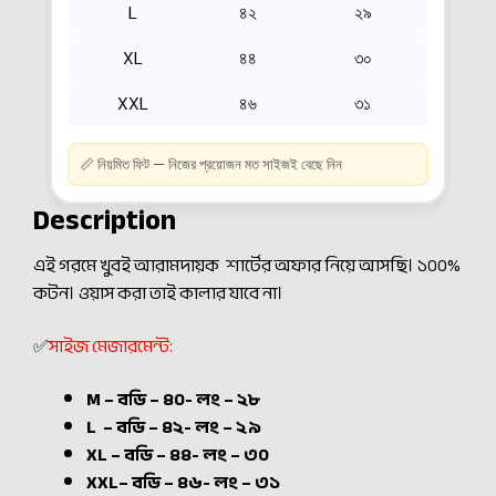
L
৪২
২৯
XL
৪৪
৩০
XXL
৪৬
৩১
📏 নিয়মিত ফিট — নিজের প্রয়োজন মত সাইজই বেছে নিন
Description
এই গরমে খুবই আরামদায়ক শার্টের অফার নিয়ে আসছি। ১০০%
কটন।
ওয়াস করা তাই কালার যাবে না।
✅
সাইজ মেজারমেন্ট:
M – বডি – ৪০- লং – ২৮
L – বডি – ৪২- লং – ২৯
XL – বডি – ৪৪- লং – ৩০
XXL– বডি – ৪৬- লং – ৩১