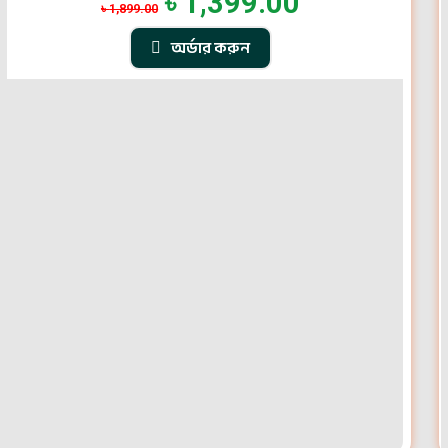
৳
1,399.00
৳
1,899.00
অর্ডার করুন