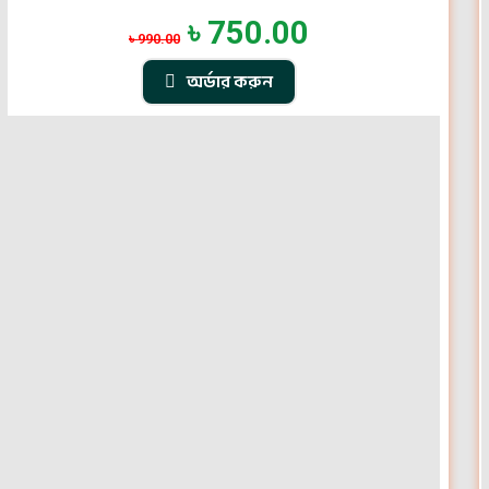
৳
750.00
৳
990.00
অর্ডার করুন